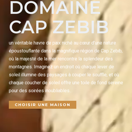
DOMAINE
CAP ZEBIB
un véritable havre de paix niché au cœur d’une nature
époustouflante dans la magnifique région de Cap Zebib,
où la majesté de la mer rencontre la splendeur des
montagnes. Imaginez un endroit où chaque lever de
soleil illumine des paysages à couper le souffle, et où
chaque coucher de soleil offre une toile de fond sereine
pour des soirées inoubliables..
CHOISIR UNE MAISON